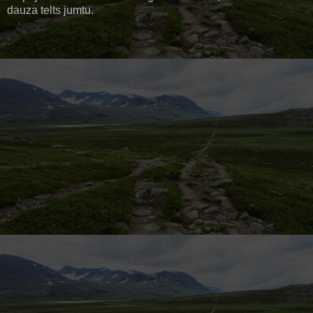
dauza telts jumtu.