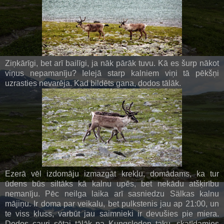
Ziņkārīgi, bet arī bailīgi, ja nāk pārāk tuvu. Kā es šurp nākot
viņus nepamanīju? Ielejā starp kalniem viņi tā pēkšņi
uzrasties nevarēja. Kad bildēts gana, dodos tālāk.
Ezerā vēl izdomāju izmazgāt kreklu, domādams, ka tur
ūdens būs siltāks kā kalnu upēs, bet nekādu atšķirību
nemanīju. Pēc neilga laika arī sasniedzu Sälkas kalnu
mājiņu. Ir doma par veikalu, bet pulkstenis jau ap 21:00, un
te viss kluss, varbūt jau saimnieki ir devušies pie miera.
Dodos cauri sētai tālāk pa Kungsleden taku, skatīdamies