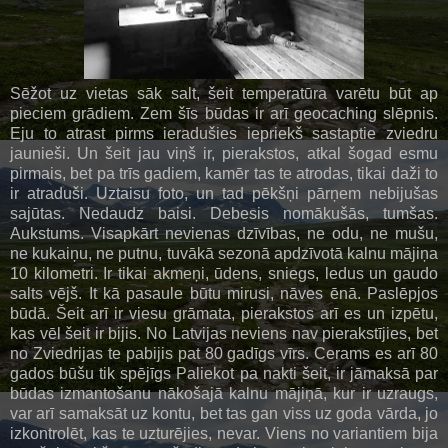
Sēžot uz vietas sāk salt, šeit temperatūra varētu būt ap
pieciem grādiem. Zem šīs būdas ir arī geocaching slēpnis.
Eju to atrast pirms ieradušies iepriekš sastaptie zviedru
jaunieši. Un šeit jau viņš ir, pierakstos, atkal šogad esmu
pirmais, bet pa trīs gadiem, kamēr tas te atrodas, tikai daži to
ir atraduši. Uztaisu foto, un tad pēkšņi pārņem nebijušas
sajūtas. Nedaudz baisi. Debesis nomākušās, tumšas.
Aukstums. Visapkārt nevienas dzīvības, ne odu, ne mušu,
ne kukaiņu, ne putnu, tuvākā sezonā apdzīvotā kalnu mājiņa
10 kilometri. Ir tikai akmeņi, ūdens, sniegs, ledus un gaudo
salts vējš. It kā pasaule būtu mirusi, nāves ēnā. Paslēpjos
būdā. Šeit arī ir viesu grāmata, pierakstos arī es un izpētu,
kas vēl šeit ir bijis. No Latvijas neviens nav pierakstījies, bet
no Zviedrijas te pabijis pat 80 gadīgs vīrs. Cerams es arī 80
gados būšu tik spējīgs Paliekot pa nakti šeit, ir jāmaksā par
būdas izmantošanu nākošajā kalnu mājiņā, kur ir uzraugs,
var arī samaksāt uz kontu, bet tas gan viss uz goda vārda, jo
izkontrolēt, kas te uzturējies, nevar. Viens no variantiem bija