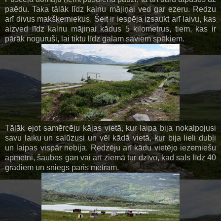
paēdu. Taka tālāk līdz kalnu mājiņai ved gar ezeru. Redzu
arī divus makšķerniekus. Šeit ir iespēja izsaukt arī laivu, kas
aizved līdz kalnu mājiņai kādus 5 kilometrus, tiem, kas ir
pārāk noguruši, lai tiktu līdz galam saviem spēkiem.
Tālāk ejot samērcēju kājas vietā, kur laipa bija nokalpojusi
savu laiku un salūzusi un vēl kādā vietā, kur bija lieli dubļi
un laipas vispār nebija. Redzēju arī kādu vietējo iezemiešu
apmetni, šaubos gan vai arī ziemā tur dzīvo, kad sals līdz 40
grādiem un sniegs pāris metram.