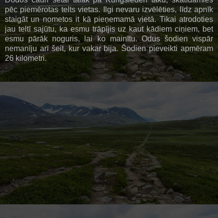
pēc piemērotas telts vietas. Ilgi nevaru izvēlēties, līdz apnīk
staigāt un nometos it kā pieņemamā vietā. Tikai atrodoties
jau teltī sajūtu, ka esmu trāpījis uz kaut kādiem ciņiem, bet
esmu pārāk noguris, lai ko mainītu. Odus šodien vispār
nemanīju arī šeit, kur vakar bija. Šodien pieveikti apmēram
26 kilometri.