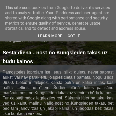
This site uses cookies from Google to deliver its services
Rams blogs
and to analyze traffic. Your IP address and user-agent are
shared with Google along with performance and security
metrics to ensure quality of service, generate usage
statistics, and to detect and address abuse.
▼
LEARN MORE
GOT IT
2013. gada 28. septembris
Sestā diena - nost no Kungsleden takas uz
būdu kalnos
Pamostoties joprojām līst lietus, slikti gulēts, nevar saprast
auksti vai nav pārāk ērti, jo spiež cietais pamats. Noguļu līdz
09:00. Lietus ir mitējies. Karsta putra un kafija ir tas, kas
palīdz celties no rītiem. Šodien plānā doties pa sānu
maršrutu nost no Kungsleden takas uz vientuļu būdu kalnos.
Tur ceļotāji mēdz iegriezties reti. Sākumā jāiet pa taku, kas
ved uz kalnu mājiņu Nallo nost no Kungsleden takas, bet
pēc tam jānovirzās un jākāpj kalnā, un jādodas bez takas
tikai konkrētā virzienā.