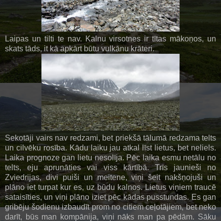
Laipas un tilti te nav. Kalnu virsotnes ir tītas mākoņos, un
skats tāds, it kā apkārt būtu vulkānu krāteri.
Sekotāji vairs nav redzami, bet priekšā tālumā redzama telts
un cilvēku rosība. Kādu laiku jau atkal līst lietus, bet neliels.
Laika prognoze gan lietu nesolīja. Pēc laika esmu netālu no
telts, eju aprunāties vai viss kārtībā. Trīs jaunieši no
Zviedrijas, divi puiši un meitene, viņi šeit nakšņojuši un
plāno iet turpat kur es, uz būdu kalnos. Lietus viņiem traucē
sataisīties, un viņi plāno iziet pēc kādas pusstundas. Es gan
gribēju šodienu izbaudīt prom no citiem ceļotājiem, bet neko
darīt, būs man kompānija, viņi nāks man pa pēdām. Sāku