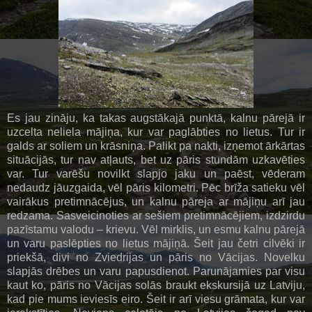
Es jau zināju, ka takas augstākajā punktā, kalnu pārejā ir
uzcelta neliela mājiņa, kur var paglābties no lietus. Tur ir
galds ar soliem un krāsniņa. Palikt pa nakti, izņemot ārkārtas
situācijās, tur nav atļauts, bet uz pāris stundām uzkavēties
var. Tur varēšu novilkt slapjo jaku un paēst, vēderam
nedaudz jāuzgaida, vēl pāris kilometri. Pēc brīža satieku vēl
vairākus pretimnācējus, un kalnu pāreja ar mājiņu arī jau
redzama. Sasveicinoties ar sešiem pretimnācējiem, izdzirdu
pazīstamu valodu – krievu. Vēl mirklis, un esmu kalnu pārejā
un varu paslēpties no lietus mājiņā. Šeit jau četri cilvēki ir
priekšā, divi no Zviedrijas un pāris no Vācijas. Novelku
slapjās drēbes un varu papusdienot. Parunājamies par visu
kaut ko, pāris no Vācijas solās braukt ekskursijā uz Latviju,
kad pie mums ieviesīs eiro. Šeit ir arī viesu grāmata, kur var