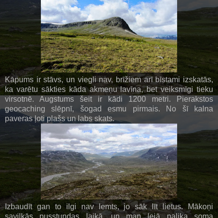
Kāpums ir stāvs, un viegli nav, brīžiem arī bīstami izskatās,
ka varētu sākties kāda akmeņu lavīna, bet veiksmīgi tieku
virsotnē. Augstums šeit ir kādi 1200 metri. Pierakstos
geocaching slēpnī, šogad esmu pirmais. No šī kalna
paveras ļoti plašs un labs skats.
Izbaudīt gan to ilgi nav lemts, jo sāk līt lietus. Mākoņi
savilkās pusstundas laikā, un man lejā palika soma