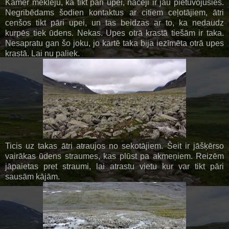
Kamēr meklēju, kā tikt pāri upei, nācēji ir jau pietuvojušies.
Negribēdams šodien kontaktus ar citiem ceļotājiem, ātri
cenšos tikt pāri upei, un tas beidzas ar to, ka nedaudz
kurpēs tiek ūdens. Nekas. Upes otrā krastā tiešām ir taka.
Nesapratu gan šo joku, jo kartē taka bija iezīmēta otrā upes
krastā. Lai nu paliek.
Ticis uz takas ātri atraujos no sekotājiem. Šeit ir jāšķērso
vairākas ūdens straumes, kas plūst pa akmeņiem. Reizēm
jāpaietas pret straumi, lai atrastu vietu kur var tikt pāri
sausām kājām.