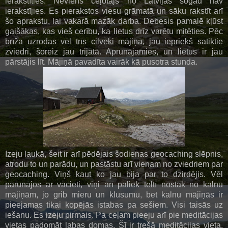
ierakstīties. Neviens ceļotājs no Latvijas šogad nav
ierakstījies. Es pierakstos viesu grāmatā un sāku rakstīt arī
šo aprakstu, lai vakarā mazāk darba. Debesis pamalē kļūst
gaišākas, kas vieš cerību, ka lietus drīz varētu mitēties. Pēc
brīža uzrodas vēl trīs cilvēki mājiņā, jau iepriekš satiktie
zviedri, šoreiz jau trijatā. Aprunājamies, un lietus ir jau
pārstājis līt. Mājiņā pavadīta vairāk kā pusotra stunda.
Izeju laukā, šeit ir arī pēdējais šodienas geocaching slēpnis,
atrodu to un parādu, un pastāstu arī vienam no zviedriem par
geocaching. Viņš kaut ko jau bija par to dzirdējis. Vēl
parunājos ar vācieti, viņi arī paliek teltī nostāk no kalnu
mājiņām, jo grib mieru un klusumu, bet kalnu mājiņās ir
pieejamas tikai kopējās istabas pa sešiem. Visi taisās uz
iešanu. Es izeju pirmais. Pa ceļam pieeju arī pie meditācijas
vietas padomāt labas domas. Šī ir trešā meditācijas vieta,