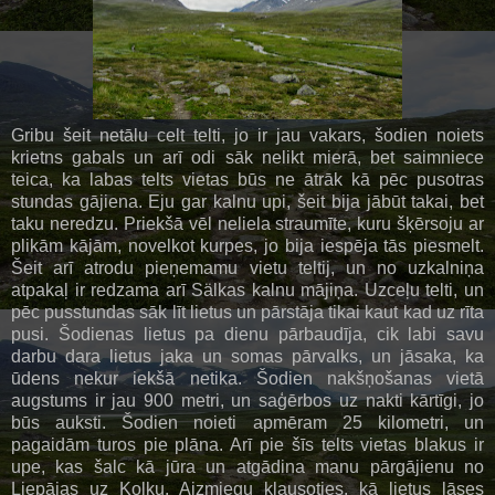
Gribu šeit netālu celt telti, jo ir jau vakars, šodien noiets
krietns gabals un arī odi sāk nelikt mierā, bet saimniece
teica, ka labas telts vietas būs ne ātrāk kā pēc pusotras
stundas gājiena. Eju gar kalnu upi, šeit bija jābūt takai, bet
taku neredzu. Priekšā vēl neliela straumīte, kuru šķērsoju ar
plikām kājām, novelkot kurpes, jo bija iespēja tās piesmelt.
Šeit arī atrodu pieņemamu vietu teltij, un no uzkalniņa
atpakaļ ir redzama arī Sälkas kalnu mājiņa. Uzceļu telti, un
pēc pusstundas sāk līt lietus un pārstāja tikai kaut kad uz rīta
pusi. Šodienas lietus pa dienu pārbaudīja, cik labi savu
darbu dara lietus jaka un somas pārvalks, un jāsaka, ka
ūdens nekur iekšā netika. Šodien nakšņošanas vietā
augstums ir jau 900 metri, un saģērbos uz nakti kārtīgi, jo
būs auksti. Šodien noieti apmēram 25 kilometri, un
pagaidām turos pie plāna. Arī pie šīs telts vietas blakus ir
upe, kas šalc kā jūra un atgādina manu pārgājienu no
Liepājas uz Kolku. Aizmiegu klausoties, kā lietus lāses