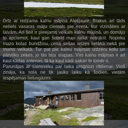
Drīz ar redzama kalnu mājiņa Alesjaure. Blakus arī tāds
neliels vasaras māju ciemats pie ezera, kur vizināties ar
laivām. Arī šeit ir pieejams veikals kalnu mājiņā, un domāju
to apciemot, kaut gan šobrīd man nekā netrūkst. Nopirku
mazo kolas bundžiņu, cena sešas reizes lielāka nekā pie
mums veikalā. Tur pat pie kalnu mājiņas izdzēru kolu un
pārvilku zeķes, jo tās bija slapjas. Virs kalnu mājiņas ir arī
kaut kādas antenas, tā ka kaut kādi sakari te tomēr ir.
Parunājos ar saimnieku par laika prognozi rītdienai. Viņš
zināja, ka sola ne tik jauku laiku kā šodien, vietām
iespējamas lietusgāzes.