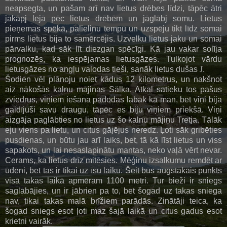
neapsegta, un pašam arī nav lietus drēbes līdzi, tāpēc ātri
jākāpj lejā pēc lietus drēbēm un jāglābj somu. Lietus
pieņemas spēkā, palielinu tempu un uzspēju tikt līdz somai
pirms lietus bija to samērcējis. Uzvelku lietus jaku un somai
pārvalku, kad sāk līt diezgan spēcīgi. Kā jau vakar solīja
prognozēs, ka iespējamas lietusgāzes. Tulkojot vārdu
lietusgāzes no angļu valodas tieši, sanāk lietus dušas
J
.
Šodien vēl plānoju noiet kādus 12 kilometrus, un nakšņot
aiz nākošās kalnu mājiņas Sälka. Atkal satieku tos pašus
zviedrus, viņiem iešana padodas labāk kā man, bet viņi bija
gaidījuši savu draugu, tāpēc es biju viņiem priekšā. Viņi
aizgāja paglābties no lietus uz šo kalnu mājiņu Tretja. Tālāk
eju viens pa lietu, un citus gājējus neredz. Ļoti sāk gribēties
pusdienas, un būtu jau arī laiks, bet, tā kā līst lietus un viss
sapakots, un lai nesaslapinātu mantas, neko vaļā vērt nevar.
Cerams, ka lietus drīz mitēsies. Mēģinu izsalkumu remdēt ar
ūdeni, bet tas ir tikai uz īsu laiku. Šeit būs augstākais punkts
visā takas laikā apmēram 1100 metri. Tur bieži ir sniegs
saglabājies, un ir jābrien pa to, bet šogad uz takas sniega
nav, tikai takas malā brīžiem parādās. Zinātāji teica, ka
šogad sniegs esot ļoti maz šajā laikā un citus gadus esot
krietni vairāk.