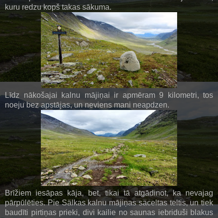
kuru redzu kopš takas sākuma.
Līdz nākošajai kalnu mājiņai ir apmēram 9 kilometri, tos
noeju bez apstājas, un neviens mani neapdzen.
Brīžiem iesāpas kāja, bet, tikai tā atgādinot, ka nevajag
pārpūlēties. Pie Sälkas kalnu mājiņas saceltas teltis, un tiek
baudīti pirtiņas prieki, divi kailie no saunas iebriduši blakus