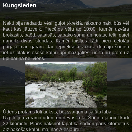
Kungsleden
Naktī bija nedaudz vēsi, guļot t-kreklā, nākamo nakti būs vēl
kaut kas jāuzvelk. Piecēlos vēlu ap 10:00. Kamēr uzvāra
brokastis, paēd, sataisās, sapako somu un nojauc telti, paiet
gandrīz divas stundas. Kamēr taisījos kādi pieci ceļotāji
pagāja man garām. Jau iepriekšējā vakarā domāju šodien
iet uz blakus esošo kalnu upi mazgāties, un tā nu prom uz
upi bariņā nē, viens.
Ūdens protams ļoti auksts, bet svaiguma sajūta laba.
Uzpildīju dzeramo ūdeni un devos ceļā. Šodien jānoiet kādi
22 kilometri. Plāns nakšņot tāpat kā šodien pāris kilometrus
aiz nākošās kalnu mājiņas Alesjaure.