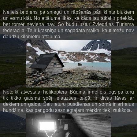
Neliels bridiens pa sniegu un rāpšanās pāri klints bluķiem
un esmu klāt. No attāluma likās, ka kāds jau atkal ir priekšā,
bet tomēr neviena nav. Šo būdu uztur Zviedrijas Tūrisma
federācija. Te ir krāsniņa un sagādāta malka, kaut mežu nav
daudzu kilometru attālumā.
Noteikti atvesta ar helikopteru. Būdiņai ir neliels logs pa kuru
tik tikko gaisma spēj ielauzties telpā. Ir divas lāvas ar
deķiem un galds. Šeit ieturu pusdienas un somā ir arī alus
bundžiņa, kas par godu sasniegtajam mērķim tiek iztukšota.