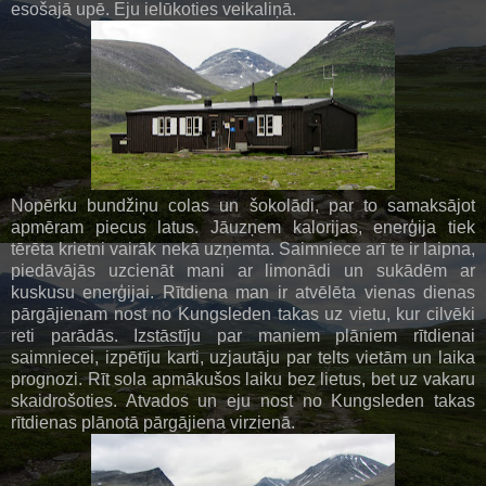
esošajā upē. Eju ielūkoties veikaliņā.
Nopērku bundžiņu colas un šokolādi, par to samaksājot
apmēram piecus latus. Jāuzņem kalorijas, enerģija tiek
tērēta krietni vairāk nekā uzņemta. Saimniece arī te ir laipna,
piedāvājās uzcienāt mani ar limonādi un sukādēm ar
kuskusu enerģijai. Rītdiena man ir atvēlēta vienas dienas
pārgājienam nost no Kungsleden takas uz vietu, kur cilvēki
reti parādās. Izstāstīju par maniem plāniem rītdienai
saimniecei, izpētīju karti, uzjautāju par telts vietām un laika
prognozi. Rīt sola apmākušos laiku bez lietus, bet uz vakaru
skaidrošoties. Atvados un eju nost no Kungsleden takas
rītdienas plānotā pārgājiena virzienā.