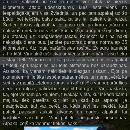
arī šeit nakšņot un šodien doties vēl tālāk uz piecus
kilometrus attālo ūdenskritumu, kurš esot viens no
iespaidīgākajiem visā Zviedrijā, un pēc tam atpakaļ uz šo
būdu, bet iekšēja balss saka, ka tas lai paliek citai reizei.
Šodien došos atpakaļ pa to pašu ceļu pa kuru atnācu un
nakšņošu netālu no vietas, kur nakšņoju iepriekšējo dienu,
jau atpakaļ uz Kungsleden takas. Paliekot šeit pa nakti
nākošajā dienā būtu jānoiet pusotras dienas norma ap 35
kilometriem. Aiz loga parādījusies rosība. Zviedru jaunieši
arī ir klāt. Viņi atnākuši tikai ar vieglajām somām, visu lieko
atstājot teltī. Viņi arī šeit tikai paviesosies un dosies atpakaļ
uz telti. Aprunājamies par telts atstāšanu bez uzraudzības.
Atzīstos, ka vienam nākt šeit ir diezgan riskanti. Ejot pa
akmeņiem, ir lielāka iespēja satraumēties, un ņemot vērā, ka
šeit nav mobilā telefona zonas un arī cilvēki var neparādīties
nedēļu un ilgāk, palīdzību saņemt būtu grūti. Viņi pastāsta,
ka, ejot vienam pa kalniem, tuvākajā vietā, kur ir kāda kalnu
mājiņa, tiek pateikts kur iet un kad būs atpakaļ, ja
neatgriežas, tad var cerēt, ka kāds tevi ies meklēt. Kad
paliek pavisam auksti, atvados un dodos atpakaļ, lai
kustoties sasildītos. Viņi paliek, lai paēstu pusdienas.
Atpakaļ ceļš kā vienmēr liekas īsāks.