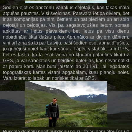
Šodien ejot es apdzenu vairākus ceļotājus, kas takas malā
atpūšas pauzītēs. Visi sveicinās. Pārsvarā iet pa diviem, bet
ir arī kompānijas pa trim, četriem un pat pieciem un arī solo
ceļotāji un ceļotājas. Visi jau sagatavojušies lietum, somas
apklātas ar lietus pārvalkiem, bet lietus pa visu dienu
nobirdināja tikai dažas piles. Aprunājos ar diviem dāņiem,
viņi arī zina šo to par Latviju, paši šodien esot apmaldījušies,
jo gribējuši noiet kaut kur sāņus. Tāpēc vislabāk, ja ir GPS,
bet es lasīju, ka tā esot viena no kļūdām paļauties tikai uz
GPS, jo var sabojāties un beigties baterijas, kas nevar notikt
ar papīra karti. Man būtu jāiztērē ap 30 LVL, lai iegādātos
topogrāfiskās kartes visam apgabalam, kuru plānoju noiet.
Varu iztērēt to labāk un noriskēt tikai ar GPS.
Pusceļā domāju ņemt pusdienu pauzi, tā arī daru atpūšos uz