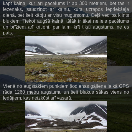
kāpt kalnā, kur arī pacēlums ir ap 300 metriem, bet tas ir
lēzenāks, salīdzinot ar kalnu, kurā uzrāpos iepriekšējā
dienā, bet šeit kāpju ar visu mugursomu. Ceļš ved pa klints
bluķiem. Tiekot augšā kalnā, tālāk ir tikai neliels pacēlums
un brīžiem arī kritieni, par laimi krīt tikai augstums, ne es
pats.
Vienā no augstākiem punktiem šodienas gājiena laikā GPS
rāda 1260 metru augstumu un šeit blakus sākas viens no
ledājiem, kas neizkūst arī vasarā.