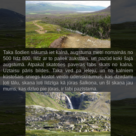
Taka šodien sākumā iet kalnā, augstuma metri nomainās no
500 līdz 800, līdz ar to paliek aukstāks, un pazūd koki šajā
augstumā. Atpakaļ skatoties paveras labs skats no kalna.
Uztaisu pāris bildes. Taka ved pa ieleju, un no kalniem
kūstošais sniegs kūstot veido ūdenskritumus, kas dzirdami
ļoti tālu, skaņa ļoti līdzīga kā jūras šalkoņa, un šī skaņa jau
mums, kas dzīvo pie jūras, ir labi pazīstama.