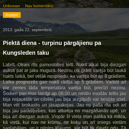
Unknown
Nav komentāru:
Kopīgot
2013. gada 22. septembris
Piektā diena - turpinu pārgājienu pa
Kungsleden taku
Labrīt. Otrais rīts pamostoties teltī. Naktī atkal bija diezgan
auksti pat ar jaku mugurā. Nezinu cik grādi varēja būt laukā
nakts laikā, bet vēlāk nospriedu, ka varēja būt ap 8 grādiem.
Laika prognozēs gan naktī rādīja ap 5 grādiem. Varbūt arī
pie zemes tāda temperatūra varēja būt, precīzi nezinu.
Šodien piecēlos laicīgi ap 08:00 un netālu esošās teltis jau
bija nojauktas un cilvēki jau bija aizgājuši vai taisījās iziet.
Man vēl brokastis un jāsapakojas. Jau no paša rīta odi arī
bija jau parādījušies, kas atturēja no mazgāšanās upē, un
bija arī diezgan auksti. Vispār šī vieta man palika kā mīkla,
kā vietā, kur nav ne krūmu, ne koku un arī sniegs vietām
saglabājies, un ir pilnīgs klajums, var būt tik daudz odu. Tā