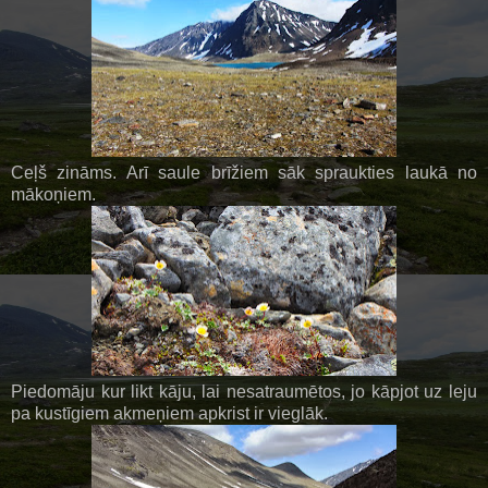
Ceļš zināms. Arī saule brīžiem sāk spraukties laukā no
mākoņiem.
Piedomāju kur likt kāju, lai nesatraumētos, jo kāpjot uz leju
pa kustīgiem akmeņiem apkrist ir vieglāk.