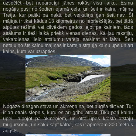
uzspēlēt, bet neparocīgi jānes rokās visu laiku. Esmu
nogājis pusi no šodien ejamā ceļa, un šeit ir kalnu mājiņa
Tretja, kur palikt pa nakti, bet veikaliņš gan šeit nav. Šī
mājiņa ir tikai kādus 13 kilometrus no iepriekšējās, bet tādā
atpūtas režīmā vai cilvēkiem gados, ejot pa kalniem, tāds
attālums ir tieši laikā priekš vienas dienas. Kā jau rakstīju,
vakardienas lielo attālumu varēja saīsināt ar laivu. Šeit
netālu no šīs kalnu mājiņas ir kārtējā straujā kalnu upe un arī
kalns, kurā var uzrāpties.
Nogāze diezgan stāva un akmeņaina, bet augšā tikt var. Tur
ir arī otrais slēpnis, kuru es arī gribu atrast. Tiku pāri kalnu
upei, laipojot pa akmeņiem, un otrā upes krastā atstāju
mugursomu, un sāku kāpt kalnā, kas ir apmēram 300 metrus
augsts.