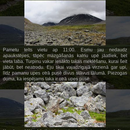
Pametu telts vietu ap 11:00. Esmu jau nedaudz
apaukstējies, tāpēc mazgāšanās kalnu upē jāatliek, bet
vieta laba. Turpinu vakar iesākto takas meklēšanu, kurai šeit
jābūt, bet neatrodu. Eju tikai vajadzīgajā virzienā gar upi,
līdz pamanu upes otrā pusē divus stāvus tālumā. Piezogas
doma, ka iespējams taka ir otrā upes pusē.