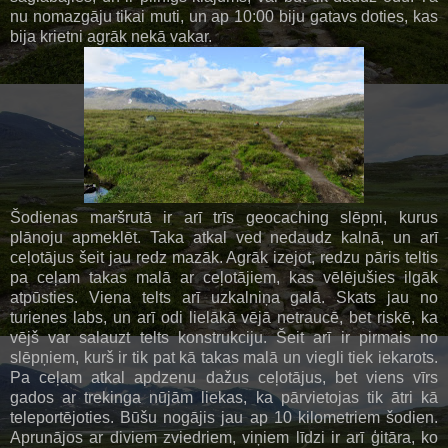
nu nomazgāju tikai muti, un ap 10:00 biju gatavs doties, kas
bija krietni agrāk nekā vakar.
Šodienas maršrutā ir arī trīs geocaching slēpņi, kurus
plānoju apmeklēt. Taka atkal ved nedaudz kalnā, un arī
ceļotājus šeit jau redz mazāk. Agrāk izejot, redzu pāris teltis
pa ceļam takas malā ar ceļotājiem, kas vēlējušies ilgāk
atpūsties. Viena telts arī uzkalniņa galā. Skats jau no
turienes labs, un arī odi lielākā vējā netraucē, bet riskē, ka
vējš var salauzt telts konstrukciju. Šeit arī ir pirmais no
slēpņiem, kurš ir tik pat kā takas malā un viegli tiek iekarots.
Pa ceļam atkal apdzenu dažus ceļotājus, bet viens vīrs
gados ar trekinga nūjām liekas, ka pārvietojas tik ātri kā
teleportējoties. Būšu nogājis jau ap 10 kilometriem šodien.
Aprunājos ar diviem zviedriem, viņiem līdzi ir arī ģitāra, ko