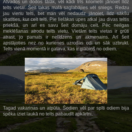
Atvados un dodos tālāk, vēl kādi trīs kilometri jānoiet līdz
telts vietai. Šeit takas malā saglabājies vēl sniegs. Redzu
jau vienu telti, bet man vēl nedaudz jānoiet, līdz sākšu
skatīties, kur celt telti. Pie lielākas upes atkal jau divas teltis
priekšā, un arī es savu šeit domāju celt. Pēc neilgas
meklēšanas atrodu telts vietu. Vietām telts vietas ir grūti
atrast, jo pamats ir nelīdzens un akmeņains. Arī šeit
apstājoties nez no kurienes uzrodas odi un sāk uzbrukt.
Telts vienā momentā ir gatava, kas ir glābiņš no odiem.
Tagad vakariņas un atpūta. Šodien vēl par spīti odiem bija
spēka iziet laukā no telts pabaudīt apkārtni.