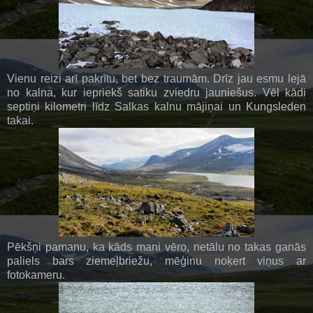
Vienu reizi arī pakrītu, bet bez traumām. Drīz jau esmu lejā
no kalna, kur iepriekš satiku zviedru jauniešus. Vēl kādi
septiņi kilometri līdz Salkas kalnu mājiņai un Kungsleden
takai.
Pēkšņi pamanu, ka kāds mani vēro, netālu no takas ganās
paliels bars ziemeļbriežu, mēģinu noķert viņus ar
fotokameru.