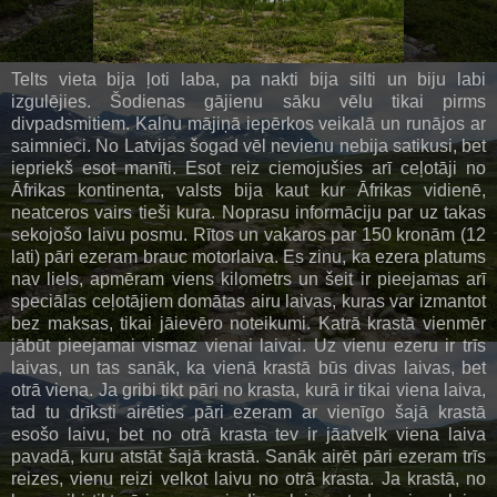
Telts vieta bija ļoti laba, pa nakti bija silti un biju labi
izgulējies. Šodienas gājienu sāku vēlu tikai pirms
divpadsmitiem. Kalnu mājiņā iepērkos veikalā un runājos ar
saimnieci. No Latvijas šogad vēl nevienu nebija satikusi, bet
iepriekš esot manīti. Esot reiz ciemojušies arī ceļotāji no
Āfrikas kontinenta, valsts bija kaut kur Āfrikas vidienē,
neatceros vairs tieši kura. Noprasu informāciju par uz takas
sekojošo laivu posmu. Rītos un vakaros par 150 kronām (12
lati) pāri ezeram brauc motorlaiva. Es zinu, ka ezera platums
nav liels, apmēram viens kilometrs un šeit ir pieejamas arī
speciālas ceļotājiem domātas airu laivas, kuras var izmantot
bez maksas, tikai jāievēro noteikumi. Katrā krastā vienmēr
jābūt pieejamai vismaz vienai laivai. Uz vienu ezeru ir trīs
laivas, un tas sanāk, ka vienā krastā būs divas laivas, bet
otrā viena. Ja gribi tikt pāri no krasta, kurā ir tikai viena laiva,
tad tu drīksti airēties pāri ezeram ar vienīgo šajā krastā
esošo laivu, bet no otrā krasta tev ir jāatvelk viena laiva
pavadā, kuru atstāt šajā krastā. Sanāk airēt pāri ezeram trīs
reizes, vienu reizi velkot laivu no otrā krasta. Ja krastā, no