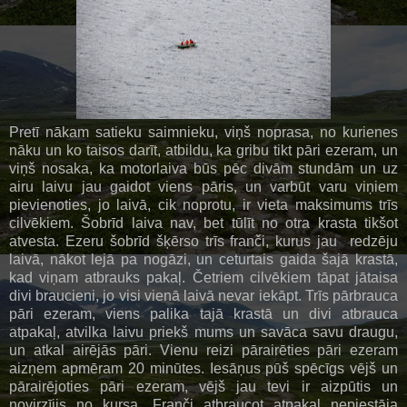
Pretī nākam satieku saimnieku, viņš noprasa, no kurienes
nāku un ko taisos darīt, atbildu, ka gribu tikt pāri ezeram, un
viņš nosaka, ka motorlaiva būs pēc divām stundām un uz
airu laivu jau gaidot viens pāris, un varbūt varu viņiem
pievienoties, jo laivā, cik noprotu, ir vieta maksimums trīs
cilvēkiem. Šobrīd laiva nav, bet tūlīt no otra krasta tikšot
atvesta. Ezeru šobrīd šķērso trīs franči, kurus jau redzēju
laivā, nākot lejā pa nogāzi, un ceturtais gaida šajā krastā,
kad viņam atbrauks pakaļ. Četriem cilvēkiem tāpat jātaisa
divi braucieni, jo visi vienā laivā nevar iekāpt. Trīs pārbrauca
pāri ezeram, viens palika tajā krastā un divi atbrauca
atpakaļ, atvilka laivu priekš mums un savāca savu draugu,
un atkal airējās pāri. Vienu reizi pārairēties pāri ezeram
aizņem apmēram 20 minūtes. Iesāņus pūš spēcīgs vējš un
pārairējoties pāri ezeram, vējš jau tevi ir aizpūtis un
novirzījis no kursa. Franči atbraucot atpakaļ nepiestāja