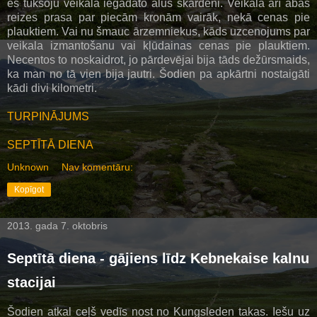
es tukšoju veikalā iegādāto alus skārdeni. Veikalā arī abas
reizes prasa par piecām kronām vairāk, nekā cenas pie
plauktiem. Vai nu šmauc ārzemniekus, kāds uzcenojums par
veikala izmantošanu vai kļūdainas cenas pie plauktiem.
Necentos to noskaidrot, jo pārdevējai bija tāds dežūrsmaids,
ka man no tā vien bija jautri. Šodien pa apkārtni nostaigāti
kādi divi kilometri.
TURPINĀJUMS
SEPTĪTĀ DIENA
Unknown
Nav komentāru:
Kopīgot
2013. gada 7. oktobris
Septītā diena - gājiens līdz Kebnekaise kalnu
stacijai
Šodien atkal ceļš vedīs nost no Kungsleden takas. Iešu uz