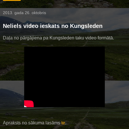
2013. gada 26. oktobris
Neliels video ieskats no Kungsleden
Daļa no pārgājiena pa Kungsleden taku video formātā.
Apraksts no sākuma lasāms
te
.