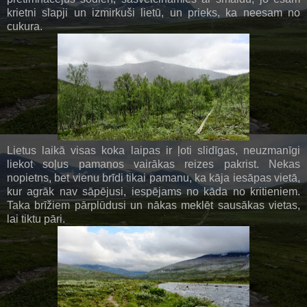
krietni slapji un izmirkuši lietū, un prieks, ka neesam no
cukura.
Lietus laikā visas koka laipas ir ļoti slidīgas, neuzmanīgi
liekot soļus pamanos vairākas reizes pakrist. Nekas
nopietns, bet vienu brīdi tikai pamanu, ka kāja iesāpas vietā,
kur agrāk nav sāpējusi, iespējams no kāda no kritieniem.
Taka brīžiem pārplūdusi un nākas meklēt sausākas vietas,
lai tiktu pāri.