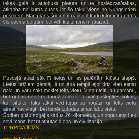
takas galā ir autobusa pietura un te noslēdzas/sākas,
atkarībā no kuras puses iet šo taku, viens no Kungsleden
posmiem. Man plāns šodien ir nakšņot kādu kilometru pirms
šīs posma beigām, bet vēl līdz turienei ir jāaiziet.
Pusceļā atkal sāk līt lietus un es palēnām kļūstu slapjš.
Lietus brīžiem pārstāj līt un ātrā tempā ejot drīz vien esmu
galā un varu sākt meklēt telts vietu. Vienu telti jau pamanu,
bet gribas noiet nedaudz zemāk, lai var paslēpties kokos,
kur siltāks. Taka atkal ved lejup pa nogāzi, un telts vietu
atrast nav viegli, bet tomēr izdodas atrast labu vietu.
Šodien būšu nogājis kādus 26 kilometrus, un nogurums liek
sevi manīt, bet rīt atpūtas diena un civilizācija.
TURPINĀJUMS