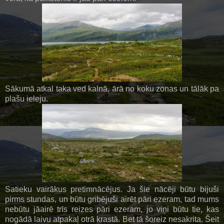
Sākumā atkal taka ved kalnā, ārā no koku zonas un tālāk pa
plašu ieleju.
Satieku vairākus pretimnācējus. Ja šie nācēji būtu bijuši
pirms stundas, un būtu gribējuši airēt pāri ezeram, tad mums
nebūtu jāairē trīs reizes pāri ezeram, jo viņi būtu tie, kas
nogādā laivu atpakaļ otrā krastā. Bet tā šoreiz nesakrita. Šeit