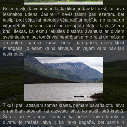
Brīžiem viļņi laivu iešūpo tā, ka tikai nedaudz trūkst, lai laivā
iesmeltos ūdens. Jāairē ir nevis taisni pāri ezeram, bet
ieslīpi pret vēju, lai pretotos vēja radītai nobīdei no kursa un
viļņi nebūtu tieši no sāna, un nešūpotu tik ļoti laivu. Vienu
brīdi liekas, ka esmu iekulies bīstamā avantūrā ar diviem
svešiniekiem, bet tomēr visi neairējam pirmo reizi un mākam
arī noturēt pareizu kursu. Tiekot pāri pusei, ezers kļūst
mierīgāks, jo esam kalna aizvējā, un vējam vairs nav kur
ieskrieties.
Tikuši pāri, atstājam somas krastā, ņemam pavadā otru laivu
un airējam atpakaļ, lai aizvestu laivu, ko atstāt otrā krastā.
Šoreiz arī es airēju. Domāju, ka aizvest laivu brauksim
divatā, jo trešais laivā ir kā lieka bagāža, bet pārītis ir