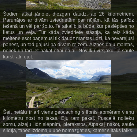
Šodien atkal jānoiet diezgan daudz, ap 26 kilometriem.
Parunājos ar divām zviedrietēm par nūjām, kā tās palīdz
iešanā un vēl par šo to. Te atkal bija būda, kur paslēpties no
lietus un vēja. Tur kāda zviedriete stāstīja, ka reiz kāda
meitene esot paņēmusi tik daudz mantas līdzi, ka nevarējusi
panest, un tad gājusi pa divām reizēm. Aiznes daļu mantas,
noliek un tad iet pakaļ otrai daļai. Novilku virsjaku, jo saulē
karsti ātri ejot.
Šeit netālu ir arī viens geocaching slēpnis apmēram vienu
kilometru nost no takas. Eju tam pakaļ. Pusceļā nolieku
somu, aizeju līdz slēpnim, pierakstos. Atpakaļ nākot, saule
sildīja, tāpēc izdomāju upē nomazgāties, kamēr siltāks laiks.