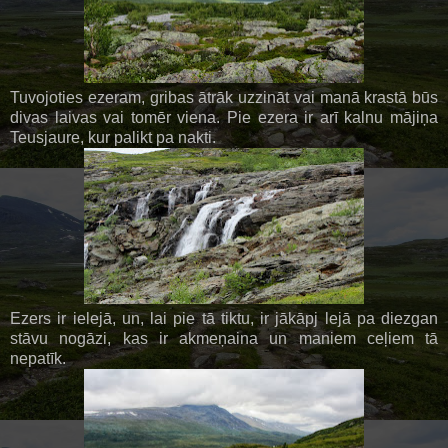
Tuvojoties ezeram, gribas ātrāk uzzināt vai manā krastā būs
divas laivas vai tomēr viena. Pie ezera ir arī kalnu mājiņa
Teusjaure, kur palikt pa nakti.
Ezers ir ielejā, un, lai pie tā tiktu, ir jākāpj lejā pa diezgan
stāvu nogāzi, kas ir akmeņaina un maniem ceļiem tā
nepatīk.