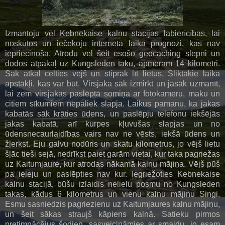
Izmantoju vēl Kebnekaise kalnu stacijas labierīcības, lai
noskūtos un iečekoju internetā laika prognozi, kas nav
iepriecinoša. Atrodu vēl šeit esošo geocaching slēpni un
dodos atpakaļ uz Kungsleden taku, apmēram 14 kilometri.
Sāk atkal celties vējš un stiprāk līt lietus. Sliktākie laika
apstākļi, kas var būt. Virsjaka sāk izmirkt un jāsāk uzmanīt,
lai zem virsjakas paslēptā somiņa ar fotokameru, maku un
citiem sīkumiem nepaliek slapja. Laikus pamanu, ka jakas
kabatās sāk krāties ūdens, un paslēpju telefonu iekšējās
jakas kabatā, arī kurpes kļuvušas slapjas un no
ūdensnecaurlaidības vairs nav ne vēsts, iekšā ūdens un
žļerkst. Eju galvu nodūris un skatu kilometrus, jo vējš lietu
šļāc tieši sejā, nedrīkst paiet garām vietai, kur taka pagriežas
uz Kaitumjaure, kur atrodas nākamā kalnu mājiņa. Vējš pūš
pa ieleju un paslēpties nav kur. Iegriežoties Kebnekaise
kalnu stacijā, būšu izlaidis nelielu posmu no Kungsleden
takas, kādus 6 kilometrus un vienu kalnu mājiņu Singi.
Esmu sasniedzis pagriezienu uz Kaitumjaures kalnu mājiņu,
un šeit sākas straujš kāpiens kalnā. Satieku pirmos
pretimnācējus šodien, sasveicināmies ar smaidu, jo esam