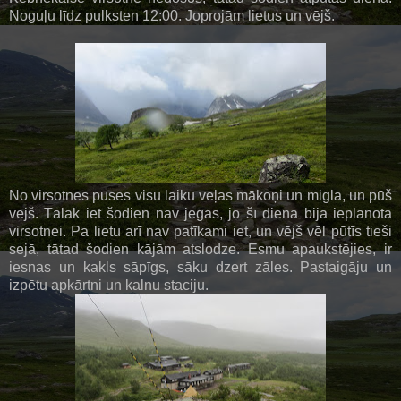
Noguļu līdz pulksten 12:00. Joprojām lietus un vējš.
No virsotnes puses visu laiku veļas mākoņi un migla, un pūš
vējš. Tālāk iet šodien nav jēgas, jo šī diena bija ieplānota
virsotnei. Pa lietu arī nav patīkami iet, un vējš vēl pūtīs tieši
sejā, tātad šodien kājām atslodze. Esmu apaukstējies, ir
iesnas un kakls sāpīgs, sāku dzert zāles. Pastaigāju un
izpētu apkārtni un kalnu staciju.