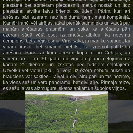
piestātnē bet apmēram piecdesmit metrus nostāk un līdz
piestātnei atvilka laivu brienot pa ūdeni. Pārim, kuri arī
airēsies pāri ezeram, nav iebildumu ņemt mani kompānijā.
Kamēr franči vēl airējas, atkal pienāk saimnieks un vaicā par
manām airēšanas prasmēm, un saka, ka airēšana pāri
ezeram šādā vējā esot izaicinoša, atbildu, ka neesmu
čempions, bet airējis esmu. Viņš saka, ja man ko vajagot, lai
viņam prasot, bet smaidot piebilst, ka izņemot palīdzību
airēšanā. Pāris, ar kuru airēsim kopā, ir no Čehijas, un
viņiem arī ir ap 30 gadu, un viņi arī plāno ceļojumu uz
kādām 25 dienām, un izskatās pēc rūdītiem ceļotājiem.
Uzvelku vēl vienu jaku, lai vējā uz ezera nebūtu auksti un
brauciens var sākties. Laivai ir divi airu pāri un tas nozīmē,
ka viens sēž un vēro panorāmu, bet divi airē. Pirmajā reizē,
es sēžu laivas aizmugurē, skatos apkārt un šūpojos viļņos.