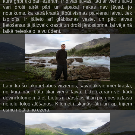
kura gribi tikt pāri ezeram, ir divas laivas, tad ar vienu laivu
vari droši airēt pāri un atpakaļ nekas nav jāved, jo
noteikums, ka katrā krastā jābūt vismaz pa vienai laivai, tiek
izpildīts. Ir jālieto arī glābšanas veste, un pēc laivas
lietošanas tā jāizvelk krastā un droši jānostiprina, lai vējainā
laikā neieskalo laivu ūdenī.
Labi, ka šo taku iet abos virzienos, savādāk vienmēr krastā,
no kura nāc, būtu tikai viena laiva. Līdz ezeram vēl kādi
deviņi kilometri jāiet. Lietus ir pārstājis līt un pie upes uztaisu
nelielu fotografēšanos. Kilometri skaitās ātri un ap trijiem
esmu netālu no ezera.