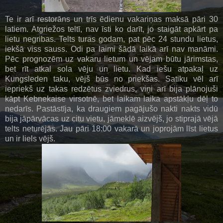
Te ir arī restorāns un trīs ēdienu vakariņas maksā pāri 30
latiem. Atgriežos teltī, nav īsti ko darīt, jo staigāt apkārt pa
lietu negribas. Telts turas godam, pat pēc 24 stundu lietus,
iekšā viss sauss. Odi pa laimi šādā laikā arī nav manāmi.
Pēc prognozēm uz vakaru lietum un vējam būtu jārimstas,
bet rīt atkal sola vēju un lietu. Kad iešu atpakaļ uz
Kungsleden taku, vējš būs no priekšas. Satiku vēl arī
iepriekš uz takas redzētus zviedrus, viņi arī bija plānojuši
kāpt Kebnekaise virsotnē, bet laikam laika apstākļu dēļ to
nedarīs. Pastāstīja, ka draugiem pagājušo nakti nakts vidū
bija jāpārvācas uz citu vietu, jāmeklē aizvējš, jo stiprajā vējā
telts neturējās. Jau pāri 18:00 vakarā un joprojām līst lietus
un ir liels vējš.