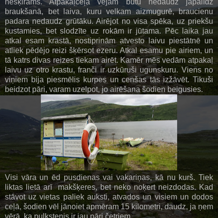
nešķirams. Atpakaļceļā vējam būtu nedaudz jāpalīdz
braukšanā, bet laiva, kuru velkam aizmugurē, braucienu
padara nedaudz grūtāku. Airējot no visa spēka, uz priekšu
kustamies, bet slodzīte uz rokām ir jūtama. Pēc laika jau
atkal esam krastā, nostiprinām atvesto laivu piestātnē un
atliek pēdējo reizi šķērsot ezeru. Atkal esamu pie airiem, un
tā katrs divas reizes tiekam airēt. Kamēr mēs vedām atpakaļ
laivu uz otro krastu, franči ir uzkūruši ugunskuru. Viens no
viņiem bija piesmēlis kurpes un cenšas tās izžāvēt. Tikuši
beidzot pāri, varam uzelpot, jo airēšana šodien beigusies.
Visi vāra un ēd pusdienas vai vakariņas, kā nu kurš. Tiek
liktas lietā arī makšķeres, bet neko noķert neizdodas. Kad
stāvot uz vietas paliek auksti, atvados un visiem un dodos
ceļā, šodien vēl jānoiet apmēram 15 kilometri, daudz, ja ņem
vērā, ka pulkstenis ir jau pāri četriem.