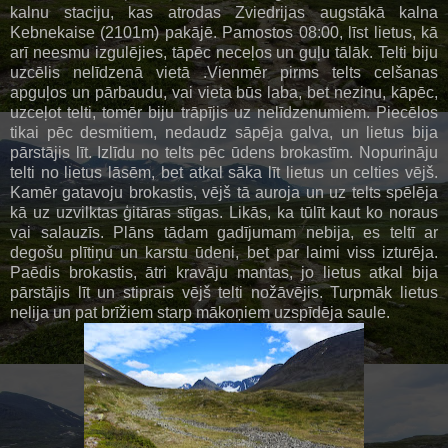
kalnu staciju, kas atrodas Zviedrijas augstākā kalna
Kebnekaise (2101m) pakājē. Pamostos 08:00, līst lietus, kā
arī neesmu izgulējies, tāpēc neceļos un guļu tālāk. Telti biju
uzcēlis nelīdzenā vietā .Vienmēr pirms telts celšanas
apguļos un pārbaudu, vai vieta būs laba, bet nezinu, kāpēc,
uzceļot telti, tomēr biju trāpījis uz nelīdzenumiem. Piecēlos
tikai pēc desmitiem, nedaudz sāpēja galva, un lietus bija
pārstājis līt. Izlīdu no telts pēc ūdens brokastīm. Nopurināju
telti no lietus lāsēm, bet atkal sāka līt lietus un celties vējš.
Kamēr gatavoju brokastis, vējš tā auroja un uz telts spēlēja
kā uz uzvilktas ģitāras stīgas. Likās, ka tūlīt kaut ko noraus
vai salauzīs. Plāns tādam gadījumam nebija, es teltī ar
degošu plītiņu un karstu ūdeni, bet par laimi viss izturēja.
Paēdis brokastis, ātri kravāju mantas, jo lietus atkal bija
pārstājis līt un stiprais vējš telti nožāvējis. Turpmāk lietus
nelija un pat brīžiem starp mākoņiem uzspīdēja saule.