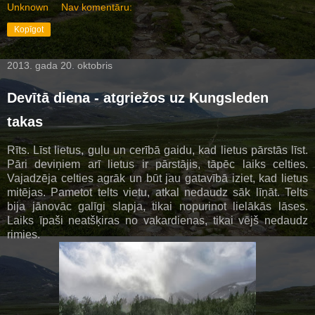
Unknown
Nav komentāru:
Kopīgot
2013. gada 20. oktobris
Devītā diena - atgriežos uz Kungsleden
takas
Rīts. Līst lietus, guļu un cerībā gaidu, kad lietus pārstās līst.
Pāri deviņiem arī lietus ir pārstājis, tāpēc laiks celties.
Vajadzēja celties agrāk un būt jau gatavībā iziet, kad lietus
mitējas. Pametot telts vietu, atkal nedaudz sāk līņāt. Telts
bija jānovāc galīgi slapja, tikai nopurinot lielākās lāses.
Laiks īpaši neatšķiras no vakardienas, tikai vējš nedaudz
rimies.