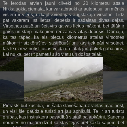
Te ierodas arvien jauni cilvēki no 20 kilometru attālā
Nikkaluokta ciemata, kur var atbraukt ar autobusu, un mērķis
visiem ir viens, uzkāpt Zviedrijas augstākajā virsotnē. Līdz
pat vakaram līst lietus, debesis ir sadalītas divās daļās.
Virsotnes pusē un šeit virs galvas lietus mākoņi, bet tālāk ir
gaišs un starp mākoņiem redzamas zilas debesis. Domāju,
ka tas tāpēc, ka aiz piecus kilometrus attālās virsotnes
mākoņi ir aizķērušies, sastrēguši un, kas tiek pāri virsotnei,
tas te uzreiz nolīst lietus veidā un tālāk jau paliek gabalains.
Lai nu kā, bet rīt pametīšu šo vietu un došos tālāk.
Pierasts būt kustībā, un šāda stāvēšana uz vietas māc nost,
un visi šie daudzie tūristi arī jau apnikuši. Te ir arī tūristu
grupas, kas instruktora pavadībā staigā pa apkārtni. Saņemu
norādes no mājām dzert karstas tējas pret kakla sāpēm, bet