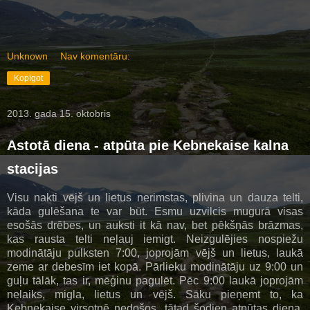
Unknown
Nav komentāru:
Kopīgot
2013. gada 15. oktobris
Astotā diena - atpūta pie Kebnekaise kalna
stacijas
Visu nakti vējš un lietus nerimstas, plivina un dauza telti,
kāda gulēšana te var būt. Esmu uzvilcis mugurā visas
esošās drēbes, un auksti it kā nav, bet pēkšņās brāzmas,
kas rausta telti neļauj iemigt. Neizgulējies nospiežu
modinātāju pulksten 7:00, joprojām vējš un lietus, laukā
zeme ar debesīm iet kopā. Pārlieku modinātāju uz 9:00 un
guļu tālāk, tas ir, mēģinu pagulēt. Pēc 9:00 laukā joprojām
nelaiks, migla, lietus un vējš. Sāku pieņemt to, ka
Kebnekaise virsotnē nedošos, tātad šodien atpūtas diena.