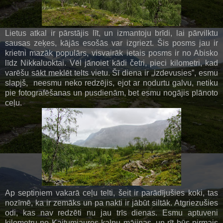
Lietus atkal ir pārstājis līt, un izmantoju brīdi, lai pārvilktu
sausas zeķes, kājās esošās var izgriezt. Šis posms jau ir
krietni mazāk populārs, visvairāk ietais posms ir no Abisko
līdz Nikkaluoktai. Vēl jānoiet kādi četri, pieci kilometri, kad
varēšu sākt meklēt telts vietu. Šī diena ir „izdevusies”, esmu
slapjš, neesmu neko redzējis, ejot ar nodurtu galvu, netiku
pie fotografēšanas un pusdienām, bet esmu nogājis plānoto
ceļu.
Ap septiņiem vakarā ceļu telti, šeit ir parādījušies koki, tas
nozīmē, ka ir zemāks un pa nakti ir jābūt siltāk. Atgriezušies
odi, kas nav redzēti nu jau trīs dienas. Esmu aptuveni
kilometru no Kaitumjaures kalnu mājiņas, un rīt būs pirmais