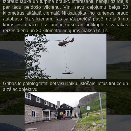
izbrauc laukā un turpina braukt. Interesanti, nebiju dzirdējis
par tādu peldošo vilcienu. Viņi savu ceļojumu beigs 20
kilometrus attālajā ciematā Nikkaluokta, no kurienes brauc
autobuss līdz vilcienam. Tas sanāk pretējā pusē, ne tajā, no
kuras es atnācu. Uz turieni kursē arī helikopters vairākas
reizes dienā un 20 kilometru lidojums maksā 65 Ls.
Gribās te pafotografēt, bet visu laiku līstošais lietus traucē un
aizšļāc objektīvu.