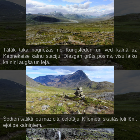
Tālāk taka nogriežas no Kungsleden un ved kalnā uz
Kebnekaise kalnu staciju. Diezgan grūts posms, visu laiku
kalniņi augšā un lejā.
Šodien satikti ļoti maz citu ceļotāju. Kilometri skaitās ļoti lēni,
ejot pa kalniņiem.