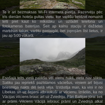
Te ir arī bezmaksas Wi-Fi interneta pieeja. Rezervēju pēc
trīs dienām hoteļa gultas vietu, kur varēšu beidzot nomainīt
telti pret kaut ko mīkstāku un uzlādēt telefona un
fotokameras baterijas. Šeit ap kalnu staciju ir dažādas
marķētas takas, varētu pastaigāt, bet joprojām līst lietus, ir
jau ap 5:00 vakarā.
Esošajā telts vietā palikšu vēl vienu nakti, vieta nav slikta.
Satiku jau iepriekš pazīstamos vāciešus, viņiem arī bijusi
briesmīga nakts dēļ lielā vēja. Izstāstīja man, ka viņi ir no
Lībekas un uz šejieni atbraukuši ar vilcienu. Izrādās, ka no
Vācijas vilciens brauc arī uz Zviedriju. Pāri Baltijas jūrai tiek
ar prāmi. Vilciens Vācijā iebrauc prāmī un Zviedrijā atkal