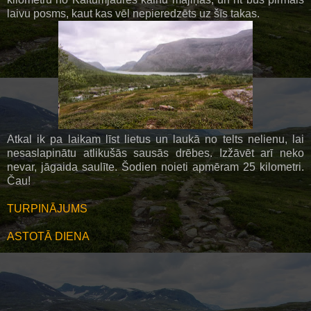
laivu posms, kaut kas vēl nepieredzēts uz šīs takas.
Atkal ik pa laikam līst lietus un laukā no telts nelienu, lai
nesaslapinātu atlikušās sausās drēbes. Izžāvēt arī neko
nevar, jāgaida saulīte. Šodien noieti apmēram 25 kilometri.
Čau!
TURPINĀJUMS
ASTOTĀ DIENA