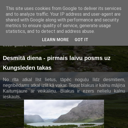
This site uses cookies from Google to deliver its services
Rams blogs
and to analyze traffic. Your IP address and user-agent are
shared with Google along with performance and security
metrics to ensure quality of service, generate usage
statistics, and to detect and address abuse.
▼
LEARN MORE
GOT IT
2013. gada 27. oktobris
Desmitā diena - pirmais laivu posms uz
Kungsleden takas
No rīta atkal līst lietus, tāpēc noguļu līdz desmitiem,
negribēdams atkal izlīt kā vakar. Tepat blakus ir kalnu mājiņa
Kaitumjaure ar veikaliņu. Blakus ir ezers nelielu kalnu
ieskauts.