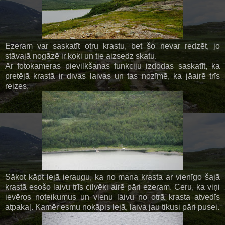
Ezeram var saskatīt otru krastu, bet šo nevar redzēt, jo
stāvajā nogāzē ir koki un tie aizsedz skatu.
Ar fotokameras pievilkšanas funkciju izdodas saskatīt, ka
pretējā krastā ir divas laivas un tas nozīmē, ka jāairē trīs
reizes.
Sākot kāpt lejā ieraugu, ka no mana krasta ar vienīgo šajā
krastā esošo laivu trīs cilvēki airē pāri ezeram. Ceru, ka viņi
ievēros noteikumus un vienu laivu no otrā krasta atvedīs
atpakaļ. Kamēr esmu nokāpis lejā, laiva jau tikusi pāri pusei.