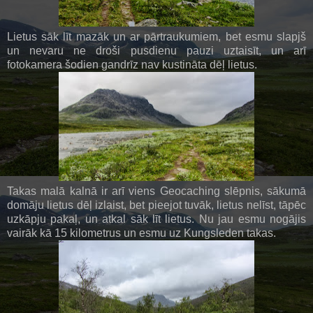
Lietus sāk līt mazāk un ar pārtraukumiem, bet esmu slapjš
un nevaru ne droši pusdienu pauzi uztaisīt, un arī
fotokamera šodien gandrīz nav kustināta dēļ lietus.
Takas malā kalnā ir arī viens Geocaching slēpnis, sākumā
domāju lietus dēļ izlaist, bet pieejot tuvāk, lietus nelīst, tāpēc
uzkāpju pakaļ, un atkal sāk līt lietus. Nu jau esmu nogājis
vairāk kā 15 kilometrus un esmu uz Kungsleden takas.