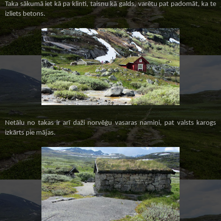
Taka sākumā iet kā pa klinti, taisnu kā galds, varētu pat padomāt, ka te
izliets betons.
Netālu no takas ir arī daži norvēģu vasaras namiņi
, pat valsts karogs
izkārts pie mājas.