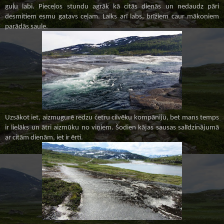
guļu labi. Pieceļos stundu agrāk kā citās dienās un nedaudz pāri
desmitiem esmu gatavs ceļam. Laiks arī labs, brīžiem caur mākoņiem
parādās saule.
Uzsākot iet, aizmugurē redzu četru cilvēku kompāniju, bet mans temps
ir lielāks un ātri aizmūku no viņiem. Šodien kājas sausas salīdzinājumā
ar citām dienām, iet ir ērti.