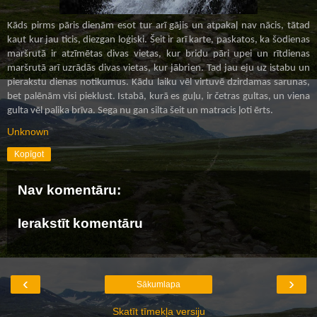
Kāds pirms pāris dienām esot tur arī gājis un atpakaļ nav nācis, tātad
kaut kur jau ticis, diezgan loģiski. Šeit ir arī karte, paskatos, ka šodienas
maršrutā ir atzīmētas divas vietas, kur bridu pāri upei un rītdienas
maršrutā arī uzrādās divas vietas, kur jābrien. Tad jau eju uz istabu un
pierakstu dienas notikumus. Kādu laiku vēl virtuvē dzirdamas sarunas,
bet palēnām visi pieklust. Istabā, kurā es guļu, ir četras gultas, un viena
gulta vēl palika brīva. Sega nu gan silta šeit un matracis ļoti ērts.
Unknown
Kopīgot
Nav komentāru:
Ierakstīt komentāru
‹
›
Sākumlapa
Skatīt tīmekļa versiju