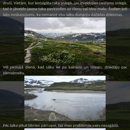
droši. Vietām, kur iestaigāta taka sniegā, jau izveidojies caurums
sniegā,
tad ir jāveido jauna taka pavirzoties uz vienu vai otru malu. Šodien ļoti
labs noskaņojums, ka nemanot visu laiku dungoju dažādas dziesmas.
Vēl pirmajā dienā, kad sāku iet pa kalniem un sniegu, dziedāju par
ziemeļmeitu.
Pēc laika atkal jābrien pāri upei, tas man problēmas vairs nesagādā.