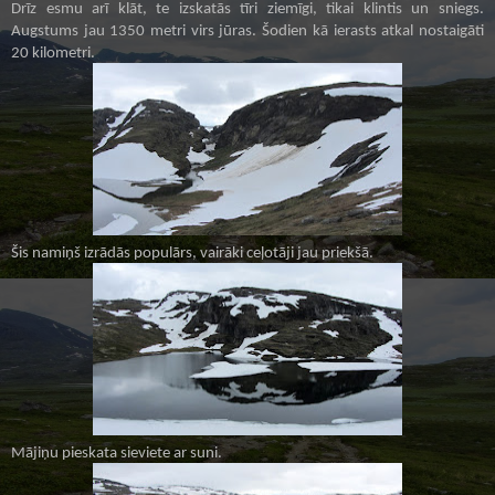
Drīz esmu arī klāt, te izskatās tīri ziemīgi, tikai klintis un sniegs.
Augstums jau 1350 metri virs jūras. Šodien kā ierasts atkal nostaigāti
20 kilometri.
Šis namiņš izrādās populārs, vairāki ceļotāji jau priekšā.
Mājiņu pieskata sieviete ar suni.