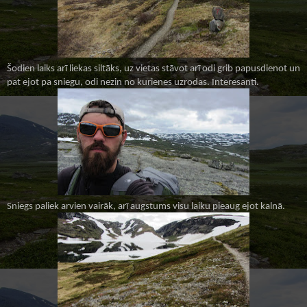
Šodien laiks arī liekas siltāks, uz vietas stāvot arī odi grib papusdienot un
pat ejot pa sniegu, odi nezin no kurienes uzrodas. Interesanti.
Sniegs paliek arvien vairāk, arī augstums visu laiku pieaug ejot kalnā.