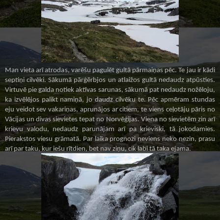
Man vieta arī atrodas, varēšu pagulēt gultā pārmaiņas pēc. Te jau ir kādi
septiņi cilvēki. Sākumā pārģērbjos un atlaižos gultā nedaudz atpūsties.
Virtuvē pie galda notiek aktīvas sarunas, sākumā pat nedaudz nožēloju,
ka izvēlējos palikt namiņā, jo daudz cilvēku te. Pēc apmēram stundas
eju veidot sev vakariņas, aprunājos ar citiem, te viens ceļotāju pāris no
Vācijas un divas sievietes tepat no Norvēģijas. Viena no sievietēm zin arī
krievu valodu, nedaudz parunājam arī pa krieviski, tā jokodamies.
Pierakstos viesu grāmatā. Par laika prognozi neviens neko nezin, prasu
arī par taku, kur iešu rītdien, bet nav ziņu, cik labi tā taka ejama.