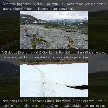
Šeit taka pagriežas, šķērsoju pa tiltu upi. Tālāk takas priekšā neliels
grāvis, ir jābrien, noauju kurpes un ātri esmu pāri.
Vēl daudz jāiet un atkal jākāpj kalnā. Pagaidām, kā no rīta, sniegs uz
takas nav, bet, kāpjot augstāk kalnā, tas atkal sāk parādīties.
Zem snieg
a šur tur redzamas upes
, bet vietās
, kur sniegs vi
rs upes ir
pl
ānāks, tas maina krāsu uz tumšāku un var nojaust, kas tur iet nav