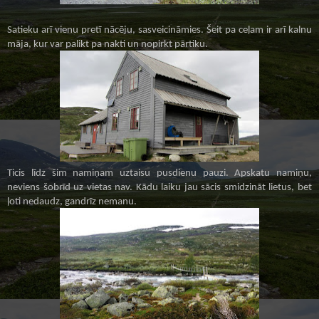
Satieku arī vienu pretī nācēju,
sasveicināmies
. Šeit pa ceļam ir arī kalnu
māja, kur var palikt pa nakti un nopirkt pārtiku.
Ticis līdz šim namiņam uztaisu pusdienu pauzi. Apskatu namiņu,
neviens šobrīd uz vietas nav. Kādu laiku jau sācis
smidzināt
lietus, bet
ļoti nedaudz, gandrīz nemanu.