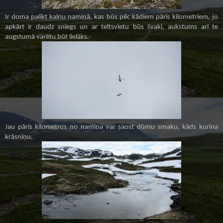
Ir doma palikt kalnu namiņā, kas būs pēc kādiem pāris kilometriem, jo
apkārt ir daudz sniegs un ar teltsvietu būs švaki, aukstums arī te
augstumā varētu būt lielāks.
Jau pāris kilometrus no namiņa var saost dūmu smaku, kāds kurina
krāsniņu.